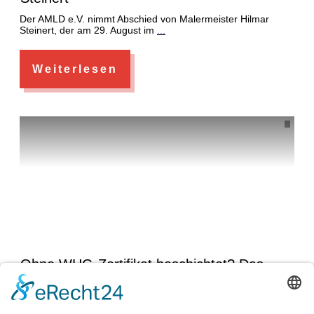
Der AMLD e.V. nimmt Abschied von Malermeister Hilmar
Steinert, der am 29. August im
...
Weiterlesen
Ohne WHG-Zertifikat beschichtet? Das
kann für Malerbetriebe teuer werden!
Liebe Kolleginnen und Kollegen, viele von uns führen im