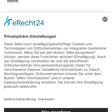
betrifft.
Vorheriger Artikel
Nächster Artikel
+49 30 784 5005
info@amld-ev.de